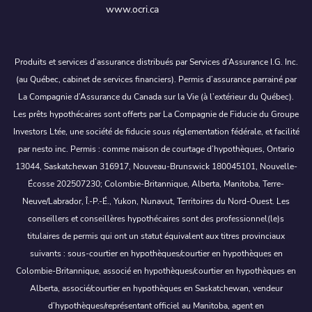
www.ocri.ca
Produits et services d’assurance distribués par Services d’Assurance I.G. Inc.
(au Québec, cabinet de services financiers). Permis d’assurance parrainé par
La Compagnie d’Assurance du Canada sur la Vie (à l’extérieur du Québec).
Les prêts hypothécaires sont offerts par La Compagnie de Fiducie du Groupe
Investors Ltée, une société de fiducie sous réglementation fédérale, et facilité
par nesto inc. Permis : comme maison de courtage d’hypothèques, Ontario
13044, Saskatchewan 316917, Nouveau-Brunswick 180045101, Nouvelle-
Écosse 202507230; Colombie-Britannique, Alberta, Manitoba, Terre-
Neuve/Labrador, Î.-P.-É., Yukon, Nunavut, Territoires du Nord-Ouest. Les
conseillers et conseillères hypothécaires sont des professionnel(le)s
titulaires de permis qui ont un statut équivalent aux titres provinciaux
suivants : sous-courtier en hypothèques/courtier en hypothèques en
Colombie-Britannique, associé en hypothèques/courtier en hypothèques en
Alberta, associé/courtier en hypothèques en Saskatchewan, vendeur
d’hypothèques/représentant officiel au Manitoba, agent en