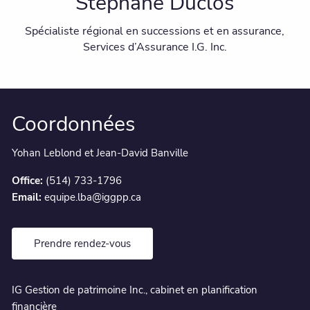
Stephane Duclos
Spécialiste régional en successions et en assurance,
Services d’Assurance I.G. Inc.
Coordonnées
Yohan Leblond et Jean-David Banville
Office:
(514) 733-1796
Email:
equipe.lba@iggpp.ca
Prendre rendez-vous
IG Gestion de patrimoine Inc., cabinet en planification
financière