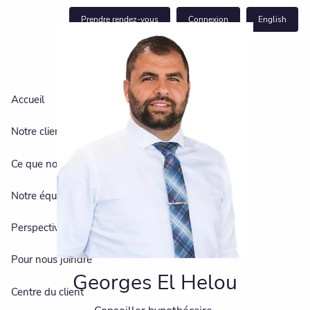
Skip to main content
Prendre rendez-vous
Connexion
English
Accueil
Notre clientèle
Ce que nous faisons
Notre équipe
Perspectives
Pour nous joindre
Georges El Helou
Centre du client