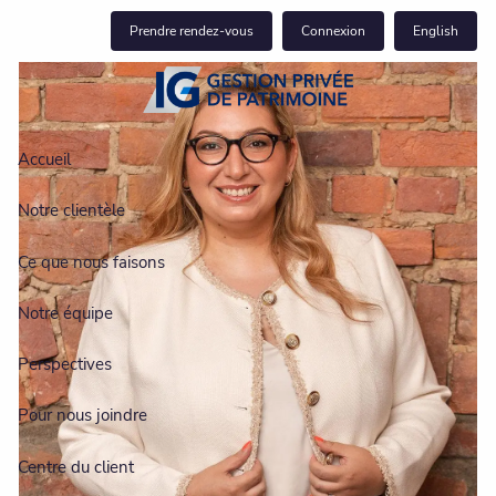
Skip to main content
Prendre rendez-vous
Connexion
English
Accueil
Notre clientèle
Ce que nous faisons
Notre équipe
Perspectives
Pour nous joindre
Centre du client